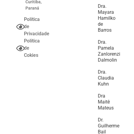
Curitiba,
Dra.
Paraná
Mayara
Hamilko
Política
de
de
Barros
Privacidade
Política
Dra.
de
Pamela
Zanlorenzi
Cokies
Dalmolin
Dra.
Claudia
Kuhn
Dra
Maitê
Mateus
Dr.
Guilherme
Bail