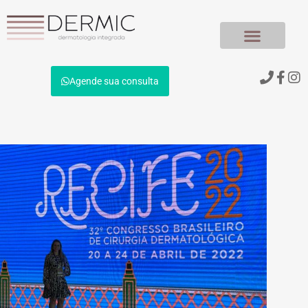
Nossos Médi
Agende sua consulta