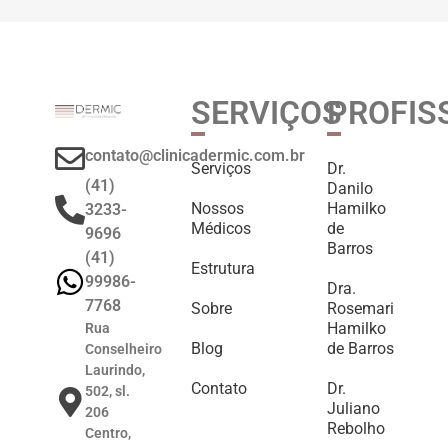
SERVIÇOS
PROFIS
contato@clinicadermic.com.br
Serviços
Dr.
(41)
Danilo
Nossos
Hamilko
3233-
Médicos
de
9696
Barros
(41)
Estrutura
99986-
Dra.
7768
Sobre
Rosemari
Hamilko
Rua
Blog
de Barros
Conselheiro
Laurindo,
Contato
Dr.
502, sl.
Juliano
206
Rebolho
Centro,