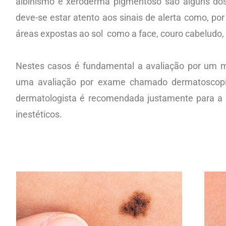
albinismo e xeroderma pigmentoso são alguns dos
deve-se estar atento aos sinais de alerta como, p
áreas expostas ao sol como a face, couro cabeludo, 
Nestes casos é fundamental a avaliação por um mé
uma avaliação por exame chamado dermatoscopia
dermatologista é recomendada justamente para a r
inestéticos.