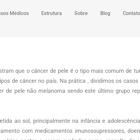
sos Médicos
Estrutura
Sobre
Blog
Contat
stram que o câncer de pele é o tipo mais comum de tu
os de câncer no país. Na prática , dividimos os casos
er de pele não melanoma sendo este último grupo rep
tida ao sol, principalmente na infância e adolescênc
 tratamento com medicamentos imunossupressores, doe