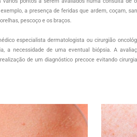
 vários pontos a serem avaliados numa consulta de 
or exemplo, a presença de feridas que ardem, coçam, s
orelhas, pescoço e os braços.
dico especialista dermatologista ou cirurgião oncológ
, a necessidade de uma eventual biópsia. A avalia
ealização de um diagnóstico precoce evitando cirurgi