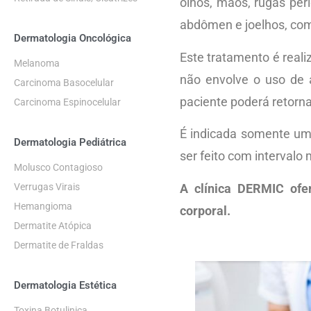
olhos, mãos, rugas peri
abdômen e joelhos, com 
Dermatologia Oncológica
Este tratamento é real
Melanoma
não envolve o uso de 
Carcinoma Basocelular
paciente poderá retorna
Carcinoma Espinocelular
É indicada somente um
Dermatologia Pediátrica
ser feito com intervalo
Molusco Contagioso
A clínica DERMIC ofer
Verrugas Virais
Hemangioma
corporal.
Dermatite Atópica
Dermatite de Fraldas
Dermatologia Estética
Toxina Botulinica