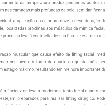
te aumento da temperatura produz pequenos pontos d
m nas camadas mais profundas da pele, sem danificar a
idual, a aplicação do calor promove a desnaturação da
le, localizadas próximas aos músculos da mímica facia
e processo leva à contração dessas fibras e estimula a
ação muscular que causa efeito de lifting facial ime
endo seu pico em torno do quarto ou quinto mês, pe
m estágio máximo, resultando em melhora importante da
 é a flacidez de leve a moderada, tanto facial quanto c
stejam preparados para realizar lifting cirúrgico. Pod