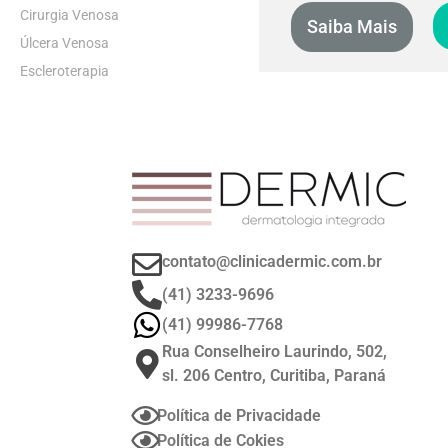
Cirurgia Venosa
Saiba Mais
Úlcera Venosa
Escleroterapia
contato@clinicadermic.com.br
(41) 3233-9696
(41) 99986-7768
Rua Conselheiro Laurindo, 502,
sl. 206 Centro, Curitiba, Paraná
Política de Privacidade
Política de Cokies