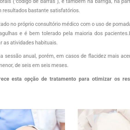
orais (“código de barras”), e também na barriga, na par
resultados bastante satisfatórios.
izado no próprio consultório médico com o uso de pomad
agulhas e é bem tolerado pela maioria dos pacientes
r as atividades habituais.
a sessão anual, porém, em casos de flacidez mais ace
 menor, de seis em seis meses.
ece esta opção de tratamento para otimizar os resu