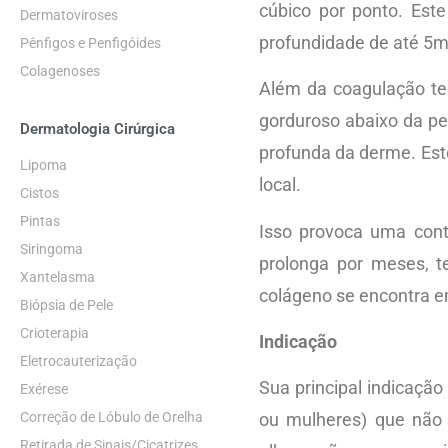
cúbico por ponto. Es
Dermatoviroses
profundidade de até 5m
Pênfigos e Penfigóides
Colagenoses
Além da coagulação tec
gorduroso abaixo da pe
Dermatologia Cirúrgica
profunda da derme. Est
Lipoma
local.
Cistos
Pintas
Isso provoca uma contr
Siringoma
prolonga por meses, t
Xantelasma
colágeno se encontra e
Biópsia de Pele
Crioterapia
Indicação
Eletrocauterização
Sua principal indicação
Exérese
Correção de Lóbulo de Orelha
ou mulheres) que não e
Retirada de Sinais/Cicatrizes