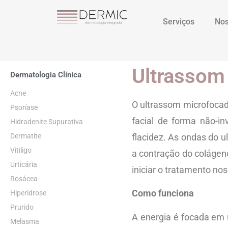
Serviços
Nos
Ultrassom
Dermatologia Clínica
Acne
O ultrassom microfocado
Psoríase
facial de forma não-in
Hidradenite Supurativa
Dermatite
flacidez. As ondas do 
Vitiligo
a contração do colágen
Urticária
iniciar o tratamento no
Rosácea
Como funciona
Hiperidrose
Prurido
A energia é focada em
Melasma